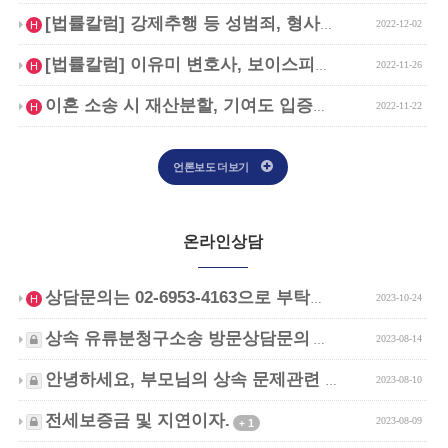
인기글
[법률칼럼] 강제추행 등 성범죄, 형사전문변…
2022-12-02
H
인기글
[법률칼럼] 이유미 변호사, 보이스피싱 가담…
2022-11-26
H
인기글
이혼 소송 시 재산분할, 기여도 입증과 은닉…
2022-11-22
H
언론보도 더보기
온라인상담
인기글
상담문의는 02-6953-4163으로 부탁드…
2023-10-24
H
비밀글
상속 유류분청구소송 방문상담문의
2023-08-14
1
+
비밀글
안녕하세요, 부모님의 상속 문제관련 문의드립…
2023-08-10
1
+
비밀글
전세보증금 및 지연이자.
2023-08-09
1
+
비밀글