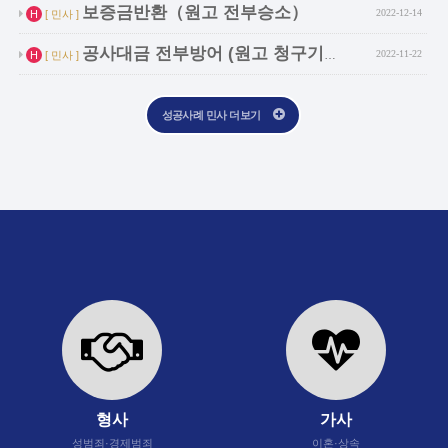
보증금반환（원고 전부승소）
2022-12-14
H
[ 민사 ]
인기글
공사대금 전부방어 (원고 청구기각, 피고 전…
2022-11-22
H
[ 민사 ]
성공사례 민사 더보기
형사
가사
성범죄·경제범죄
이혼·상속