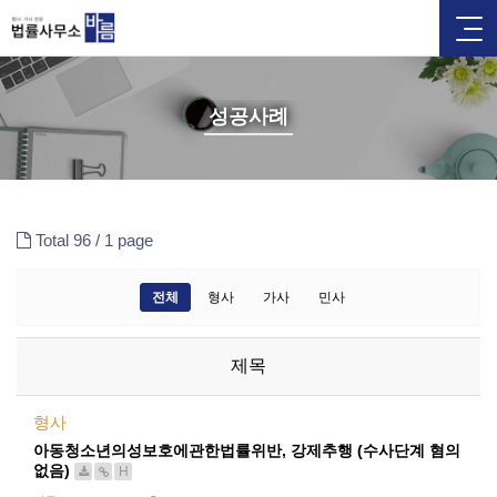
성공사례
Total 96 /
1 page
전체
형사
가사
민사
제목
형사
아동청소년의성보호에관한법률위반, 강제추행 (수사단계 혐의
없음)
H