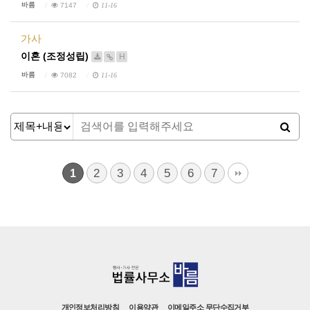
바름
7147
11-16
가사
이혼 (조정성립)
H
바름
7082
11-16
2
3
4
5
6
7
1
개인정보처리방침
이용약관
이메일주소 무단수집거부