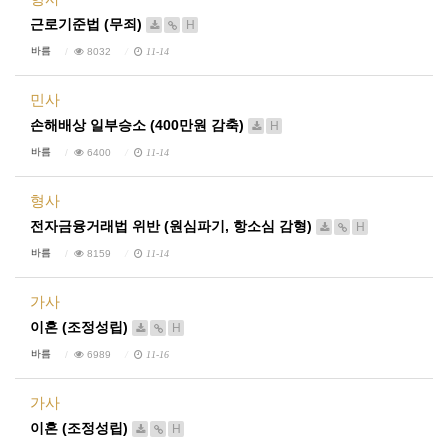
근로기준법 (무죄)
H
바름
8032
11-14
민사
손해배상 일부승소 (400만원 감축)
H
바름
6400
11-14
형사
전자금융거래법 위반 (원심파기, 항소심 감형)
H
바름
8159
11-14
가사
이혼 (조정성립)
H
바름
6989
11-16
가사
이혼 (조정성립)
H