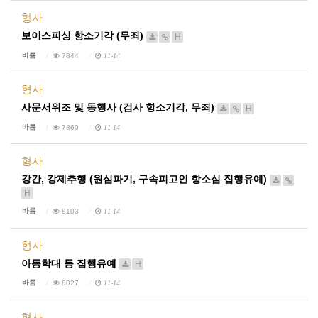
형사
보이스피싱 항소기각 (무죄)
H
바름
7844
11-14
형사
사문서위조 및 동행사 (검사 항소기각, 무죄)
H
바름
7860
11-14
형사
강간, 강제추행 (원심파기, 구속피고인 항소심 집행유예)
H
바름
8103
11-14
형사
아동학대 등 집행유예
H
바름
8027
11-14
형사