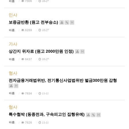
바름
7306
10-27
민사
보증금반환 (원고 전부승소)
H
바름
6269
10-27
가사
상간지 위자료 (원고 2000만원 인정)
H
바름
6437
10-27
형사
전자금융거래법위반, 전기통신사업법위반 벌금300만원 감형
H
바름
7834
11-11
형사
특수협박 (동종전과, 구속피고인 집행유예)
H
바름
7626
11-11