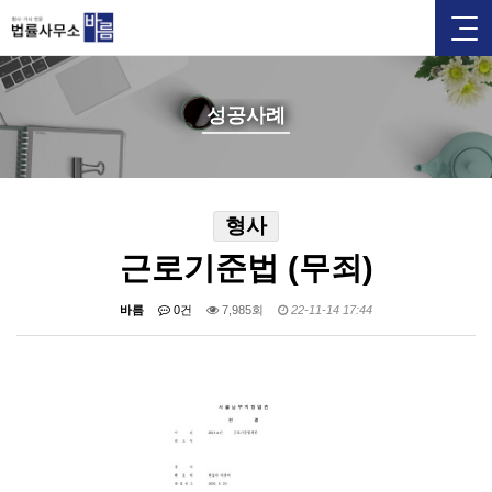
성공사례
형사
근로기준법 (무죄)
바름
0건
7,985회
22-11-14 17:44