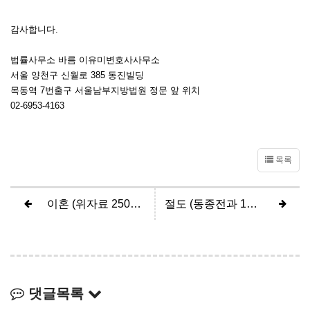
감사합니다.
법률사무소 바름 이유미변호사사무소
서울 양천구 신월로 385 동진빌딩
목동역 7번출구 서울남부지방법원 정문 앞 위치
02-6953-4163
목록
이혼 (위자료 2500만원, 면접교섭 제한)
절도 (동종전과 1회, 기소유예)
댓글목록