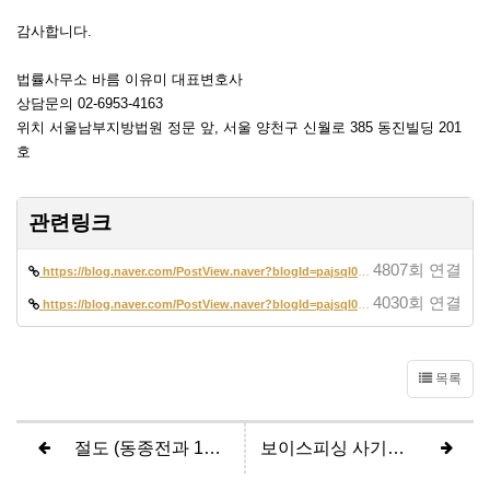
감사합니다.
법률사무소 바름 이유미 대표변호사
상담문의 02-6953-4163
위치 서울남부지방법원 정문 앞, 서울 양천구 신월로 385 동진빌딩 201
호
관련링크
4807회 연결
https://blog.naver.com/PostView.naver?blogId=pajsql02&logNo=2232735277…
4030회 연결
https://blog.naver.com/PostView.naver?blogId=pajsql02&logNo=2231234754…
목록
절도 (동종전과 1회, 벌금 50만원 약식명령)
보이스피싱 사기방조 (무혐의, 불기소)