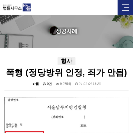
성공사례
형사
폭행 (정당방위 인정, 죄가 안됨)
바름
0건
9,975회
24-01-04 11:23