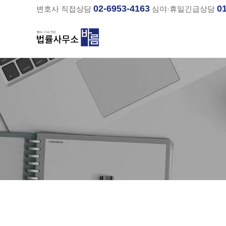
02-6953-4163
0
변호사 직접상담
심야·휴일긴급상담
분류
하위분류
하위분류