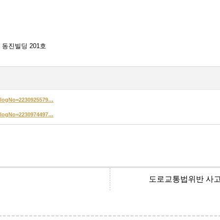
 동진빌딩 201호
2&logNo=2230925579…
2&logNo=2230974497…
도로교통법위반 사고후