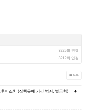
3225회 연결
3212회 연결
목록
미조치 (집행유예 기간 범죄, 벌금형)