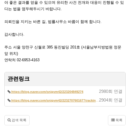
야 좋은 결과를 얻을 수 있으며 유리한 사건 전개와 대응이 진행될 수 있
다는 법을 염두해두시기 바랍니다.
의뢰인을 지키는 바른 길, 법률사무소 바름이 함께 합니다.
감사합니다.
주소 서울 양천구 신월로 385 동진빌딩 201호 (서울남부지방법원 정문
앞 위치)
연락처 02-6953-4163
관련링크
2980회 연결
https://blog.naver.com/snjqvm42/223204849274
2904회 연결
https://blog.naver.com/snjqvm42/223270760167?trackingCode=blog_bloghom…
검색 목록
목록