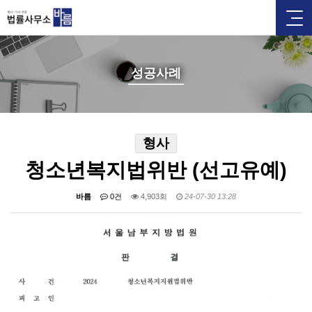
성공사례
형사
청소년복지법위반 (선고유예)
바름
0건
4,903회
24-07-30 13:28