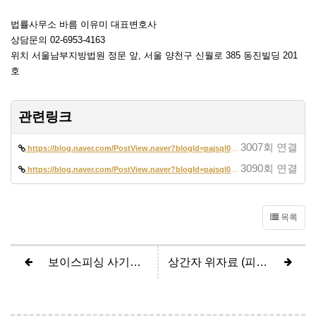
법률사무소 바름 이유미 대표변호사
상담문의 02-6953-4163
위치 서울남부지방법원 정문 앞, 서울 양천구 신월로 385 동진빌딩 201
호
관련링크
3007회 연결
https://blog.naver.com/PostView.naver?blogId=pajsql02&logNo=2230974497…
3090회 연결
https://blog.naver.com/PostView.naver?blogId=pajsql02&logNo=2230925744…
목록
보이스피싱 사기방조, 전자금융거래법위반 (집행유예)
상간자 위자료 (피고 4200만원 방어 800만원 인정)