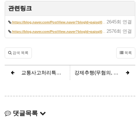
관련링크
2645회 연결
https://blog.naver.com/PostView.naver?blogId=pajsql02&logNo=2235262265…
2576회 연결
https://blog.naver.com/PostView.naver?blogId=pajsql02&logNo=2230925579…
검색 목록
목록
교통사고처리특례법위반 치상 (공소기각)
강제추행(무혐의, 혐의없음 처분)
댓글목록