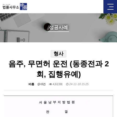
성공사례
형사
음주, 무면허 운전 (동종전과 2
회, 집행유예)
바름
0건
4,613회
24-11-18 15:25