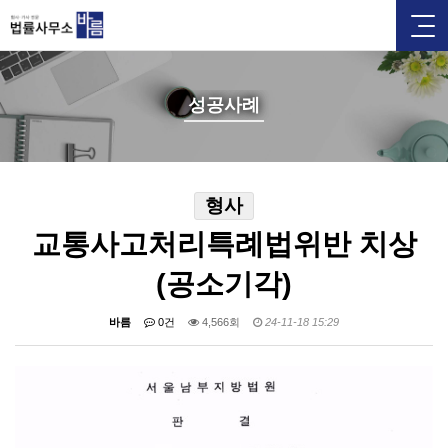
성공사례
형사
교통사고처리특례법위반 치상
(공소기각)
바름
0건
4,566회
24-11-18 15:29