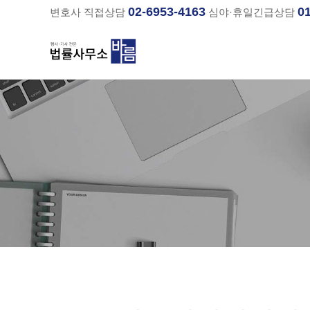
02-6953-4163
0
변호사 직접상담
심야·휴일긴급상담
분류
하위분류
하위분류