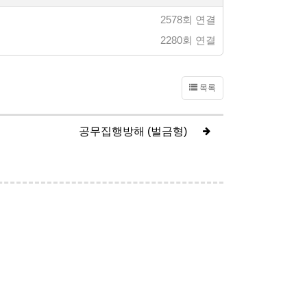
2578회 연결
2280회 연결
목록
공무집행방해 (벌금형)