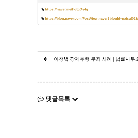
https://naver.me/FoEjOy4g
https://blog.naver.com/PostView.naver?blogId=pajsql0
댓글목록