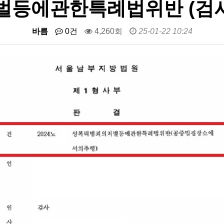
등에관한특례법위반 (검사
바름
0건
4,260회
25-01-22 10:24