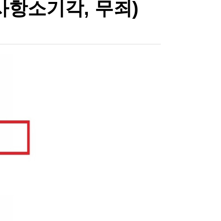
항소기각, 무죄)