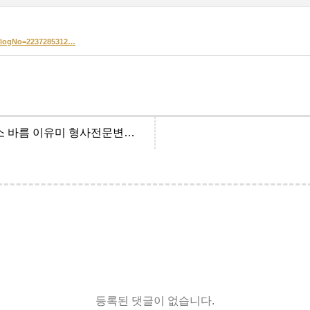
2&logNo=2237285312…
아청법 강제추행 무죄 사례 | 법률사무소 바름 이유미 형사전문변호사
등록된 댓글이 없습니다.