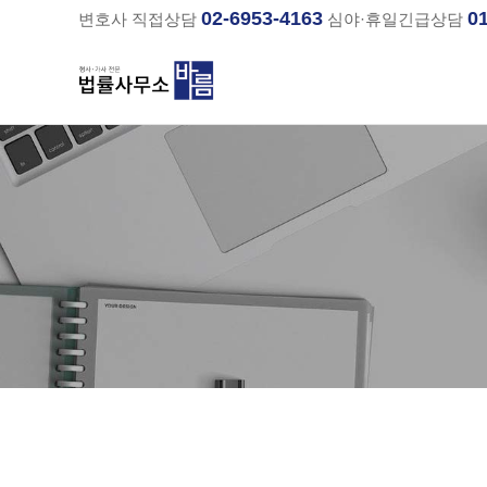
02-6953-4163
0
변호사 직접상담
심야·휴일긴급상담
분류
하위분류
하위분류