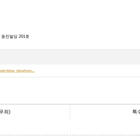
 동진빌딩 201호
ngCode=blog_bloghom…
무죄)
특