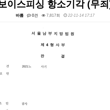
보이스피싱 항소기각 (무죄
바름
0건
7,817회
22-11-14 17:17