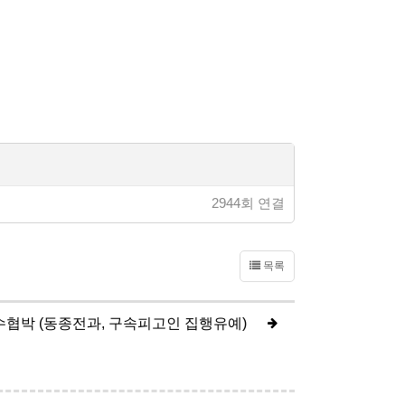
2944회 연결
목록
수협박 (동종전과, 구속피고인 집행유예)