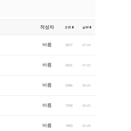
작성자
조회
날짜
바름
5877
07-04
바름
5921
07-02
바름
6386
06-05
바름
7258
06-05
바름
7983
05-09