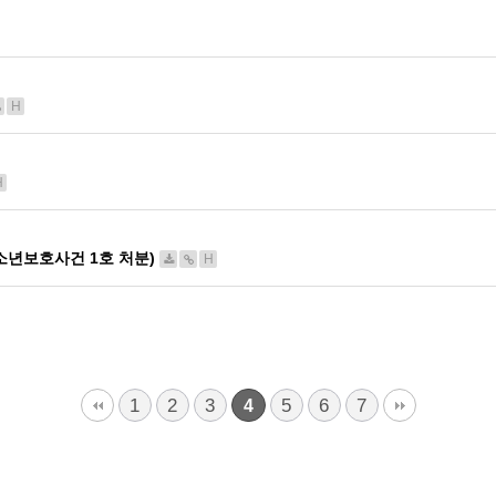
H
H
년보호사건 1호 처분)
H
1
2
3
5
6
7
4