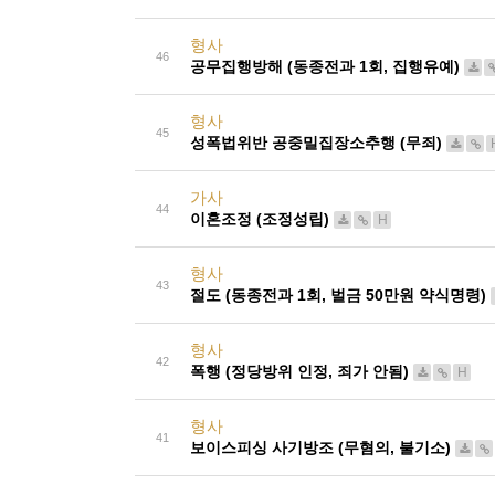
형사
46
공무집행방해 (동종전과 1회, 집행유예)
형사
45
성폭법위반 공중밀집장소추행 (무죄)
가사
44
이혼조정 (조정성립)
H
형사
43
절도 (동종전과 1회, 벌금 50만원 약식명령)
형사
42
폭행 (정당방위 인정, 죄가 안됨)
H
형사
41
보이스피싱 사기방조 (무혐의, 불기소)