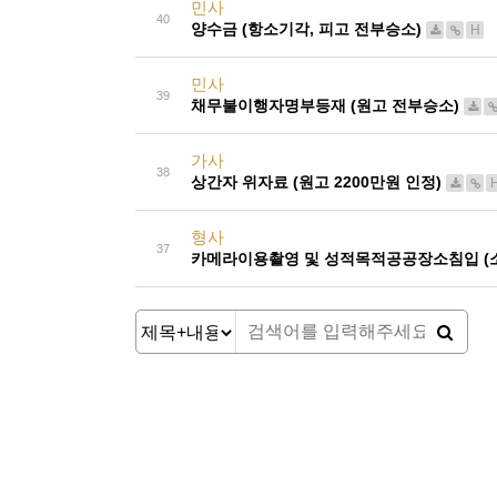
민사
40
양수금 (항소기각, 피고 전부승소)
H
민사
39
채무불이행자명부등재 (원고 전부승소)
가사
38
상간자 위자료 (원고 2200만원 인정)
형사
37
카메라이용촬영 및 성적목적공공장소침입 (소
처음
맨끝