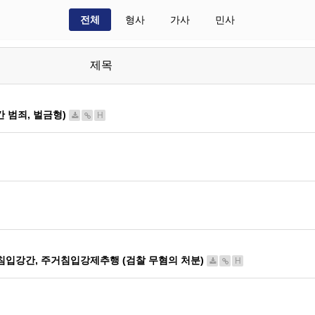
전체
형사
가사
민사
제목
 범죄, 벌금형)
H
강간, 주거침입강제추행 (검찰 무혐의 처분)
H