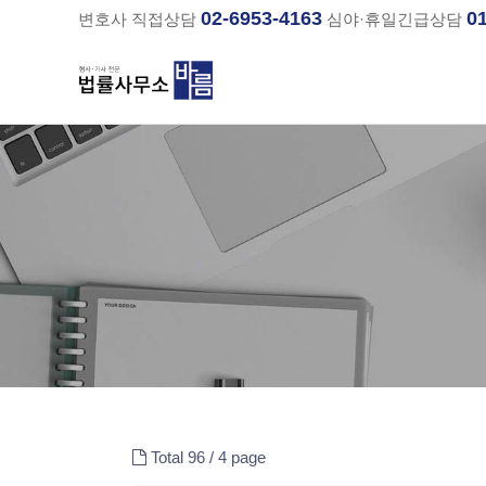
02-6953-4163
0
변호사 직접상담
심야·휴일긴급상담
분류
하위분류
하위분류
Total 96 /
4 page