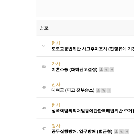
번호
형사
51
도로교통법위반 사고후미조치 (집행유예 기간
가사
50
이혼소송 (화해권고결정)
H
민사
49
대여금 (피고 전부승소)
H
형사
48
성폭력범죄의처벌등에관한특례법위반 주거침입
형사
47
공무집행방해, 업무방해 (벌금형)
H