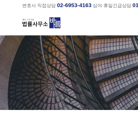
02-6953-4163
0
변호사 직접상담
심야·휴일긴급상담
분류
하위분류
하위분류