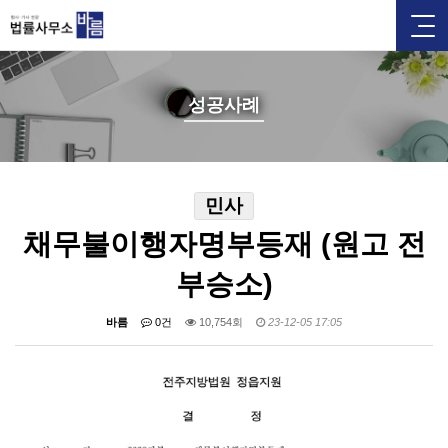
성공사례
민사
채무불이행자명부등재 (원고 전
부승소)
바름
0건
10,754회
23-12-05 17:05