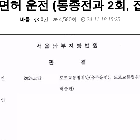
면허 운전 (동종전과 2회,
바름
0건
4,580회
24-11-18 15:25