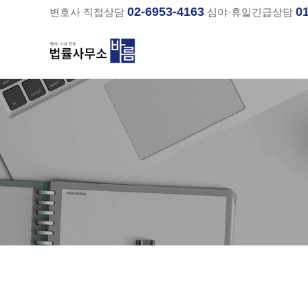
02-6953-4163
0
변호사 직접상담
심야·휴일긴급상담
분류
하위분류
하위분류