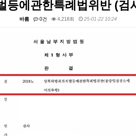
등에관한특례법위반 (검사
바름
0건
4,218회
25-01-22 10:24