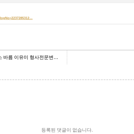
2&logNo=2237285312…
아청법 강제추행 무죄 사례 | 법률사무소 바름 이유미 형사전문변호사
등록된 댓글이 없습니다.