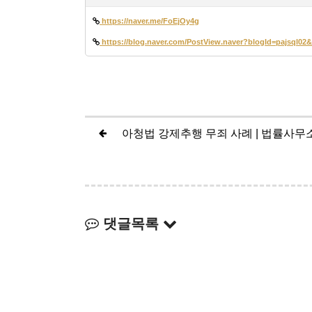
https://naver.me/FoEjOy4g
https://blog.naver.com/PostView.naver?blogId=pajsql0
댓글목록