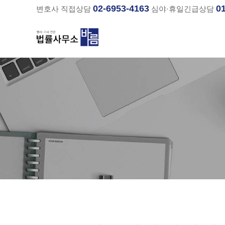
02-6953-4163
0
변호사 직접상담
심야·휴일긴급상담
분류
하위분류
하위분류