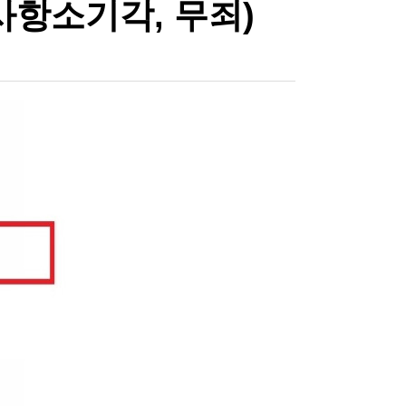
항소기각, 무죄)